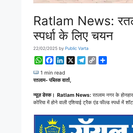
Ratlam News: रतलाम 
स्पर्धा के लिए चयन
22/02/2025
by
Public Varta
W
F
L
X
T
C
S
h
a
i
e
o
h
1 min read
a
c
n
l
p
a
रतलाम- पब्लिक वार्ता,
t
e
k
e
y
r
s
b
e
g
L
e
न्यूज़ डेस्क। Ratlam News:
रतलाम नगर के होनहार
A
o
d
r
i
कोरिया में होने वाली एशियाई ट्रैक एंड फील्ड स्पर्धा में 
p
o
I
a
n
p
k
n
m
k