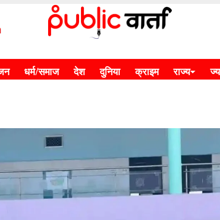
m
ंजन
धर्म/समाज
देश
दुनिया
क्राइम
राज्य
ज्य