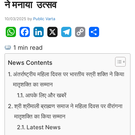
ने मनाया उत्सव
10/03/2025
by
Public Varta
W
F
L
X
T
C
S
h
a
i
e
o
h
1 min read
a
c
n
l
p
a
t
e
k
e
y
r
News Contents
s
b
e
g
L
e
A
o
d
r
i
अंतर्राष्ट्रीय महिला दिवस पर भारतीय स्त्री शक्ति ने किया
p
o
I
a
n
मातृशक्ति का सम्मान
p
k
n
m
k
आपके लिए और खबरें
श्री श्रीमाली ब्राह्मण समाज ने महिला दिवस पर वीरांगना
मातृशक्ति का किया सम्मान
Latest News