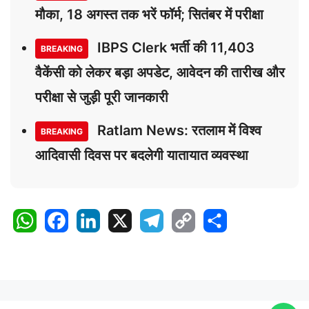
मौका, 18 अगस्त तक भरें फॉर्म; सितंबर में परीक्षा
IBPS Clerk भर्ती की 11,403
BREAKING
वैकेंसी को लेकर बड़ा अपडेट, आवेदन की तारीख और
परीक्षा से जुड़ी पूरी जानकारी
Ratlam News: रतलाम में विश्व
BREAKING
आदिवासी दिवस पर बदलेगी यातायात व्यवस्था
W
F
L
X
T
C
S
h
a
i
e
o
h
a
c
n
l
p
a
t
e
k
e
y
r
s
b
e
g
L
e