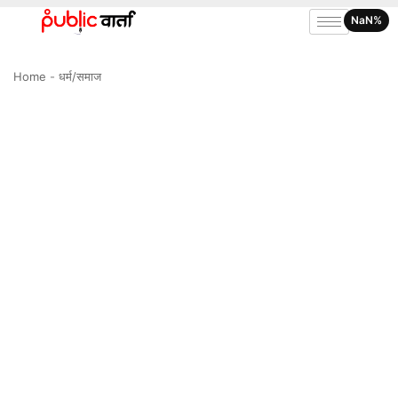
NaN%
Home
-
धर्म/समाज