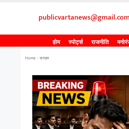
publicvartanews@gmail.co
होम
स्पोर्ट्स
राजनीति
मनोर
Home
-
क्राइम