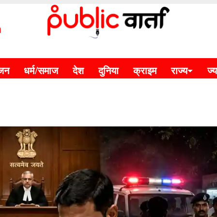
m
ंजन
धर्म/समाज
देश
दुनिया
क्राइम
राज्य
ज्य