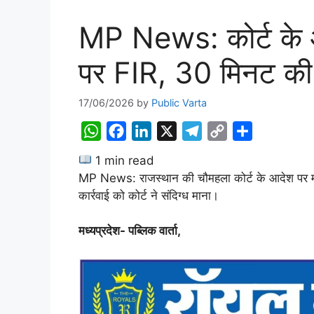
MP News: कोर्ट के आद
पर FIR, 30 मिनट की 
17/06/2026
by
Public Varta
W
F
L
X
T
C
S
h
a
i
e
o
h
1 min read
a
c
n
l
p
a
MP News: राजस्थान की चौमहला कोर्ट के आदेश पर मध्य प
t
e
k
e
y
r
कार्रवाई को कोर्ट ने संदिग्ध माना।
s
b
e
g
L
e
A
o
d
r
i
मध्यप्रदेश- पब्लिक वार्ता,
p
o
I
a
n
p
k
n
m
k