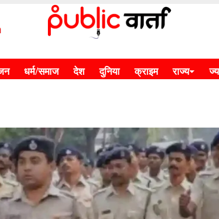
m
ंजन
धर्म/समाज
देश
दुनिया
क्राइम
राज्य
ज्य