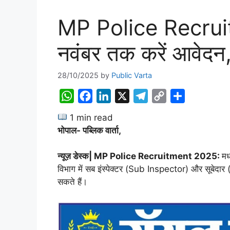
MP Police Recruit
नवंबर तक करें आवेदन
28/10/2025
by
Public Varta
W
F
L
X
T
C
S
h
a
i
e
o
h
1 min read
a
c
n
l
p
a
भोपाल- पब्लिक वार्ता,
t
e
k
e
y
r
s
b
e
g
L
e
न्यूज़ डेस्क| MP Police Recruitment 2025:
मध
A
o
d
r
i
विभाग में सब इंस्पेक्टर (Sub Inspector) और सूबेद
सकते हैं।
p
o
I
a
n
p
k
n
m
k