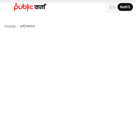
NaN%
Home
-
धर्म/समाज