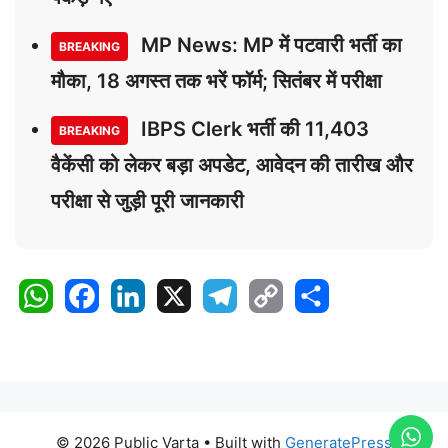
MP News: MP में पटवारी भर्ती का
BREAKING
मौका, 18 अगस्त तक भरें फॉर्म; सितंबर में परीक्षा
IBPS Clerk भर्ती की 11,403
BREAKING
वैकेंसी को लेकर बड़ा अपडेट, आवेदन की तारीख और
परीक्षा से जुड़ी पूरी जानकारी
W
F
L
X
T
C
S
h
a
i
e
o
h
a
c
n
l
p
a
t
e
k
e
y
r
s
b
e
g
L
e
A
o
d
r
i
© 2026 Public Varta
• Built with
GeneratePress