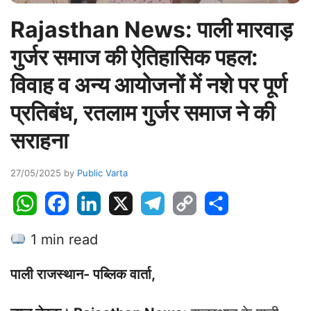
Rajasthan News: पाली मारवाड़
गुर्जर समाज की ऐतिहासिक पहल:
विवाह व अन्य आयोजनों में नशे पर पूर्ण
प्रतिबंध, रतलाम गुर्जर समाज ने की
सराहना
27/05/2025
by
Public Varta
W
F
L
X
T
C
S
h
a
i
e
o
h
1 min read
a
c
n
l
p
a
t
e
k
e
y
r
पाली राजस्थान- पब्लिक वार्ता,
s
b
e
g
L
e
A
o
d
r
i