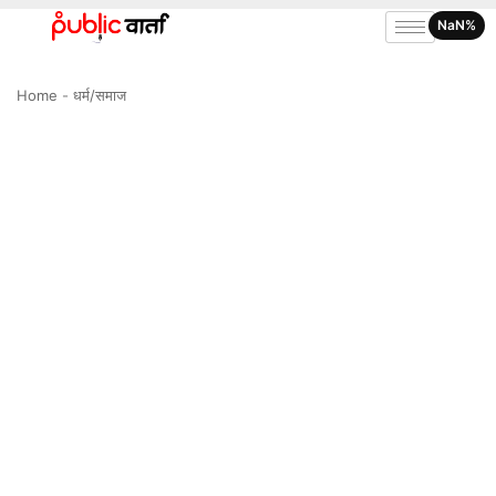
NaN%
Home
-
धर्म/समाज