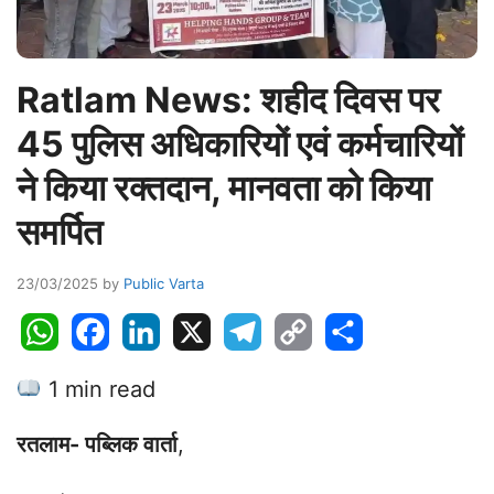
Ratlam News: शहीद दिवस पर
45 पुलिस अधिकारियों एवं कर्मचारियों
ने किया रक्तदान, मानवता को किया
समर्पित
23/03/2025
by
Public Varta
W
F
L
X
T
C
S
h
a
i
e
o
h
1 min read
a
c
n
l
p
a
t
e
k
e
y
r
रतलाम- पब्लिक वार्ता
,
s
b
e
g
L
e
A
o
d
r
i