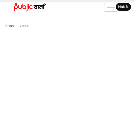
NaN%
Home
-
रतलाम