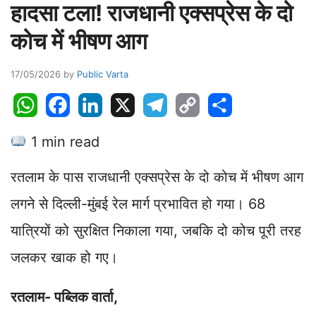
हादसा टला! राजधानी एक्सप्रेस के दो
कोच में भीषण आग
17/05/2026
by
Public Varta
W
F
L
X
T
C
S
h
a
i
e
o
h
1 min read
a
c
n
l
p
a
t
e
k
e
y
r
रतलाम के पास राजधानी एक्सप्रेस के दो कोच में भीषण आग
s
b
e
g
L
e
A
o
d
r
i
लगने से दिल्ली-मुंबई रेल मार्ग प्रभावित हो गया। 68
p
o
I
a
n
यात्रियों को सुरक्षित निकाला गया, जबकि दो कोच पूरी तरह
p
k
n
m
k
जलकर खाक हो गए।
रतलाम- पब्लिक वार्ता,