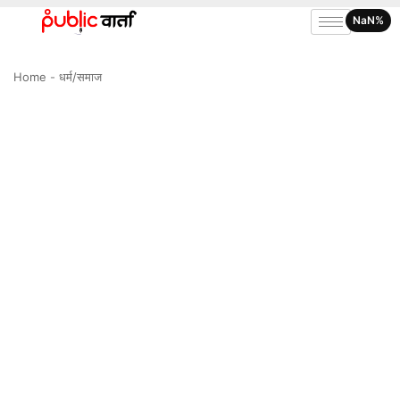
NaN%
Home
-
धर्म/समाज