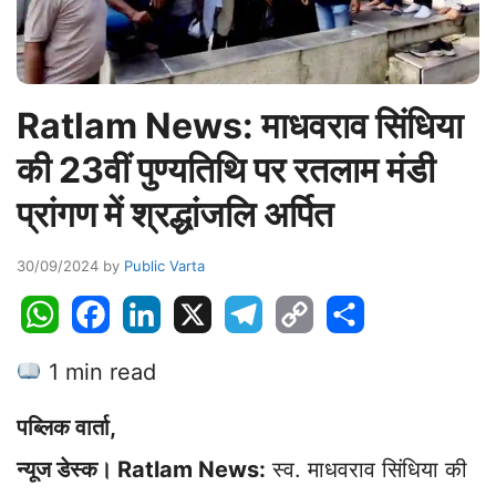
Ratlam News: माधवराव सिंधिया
की 23वीं पुण्यतिथि पर रतलाम मंडी
प्रांगण में श्रद्धांजलि अर्पित
30/09/2024
by
Public Varta
W
F
L
X
T
C
S
h
a
i
e
o
h
1 min read
a
c
n
l
p
a
t
e
k
e
y
r
पब्लिक वार्ता,
s
b
e
g
L
e
A
o
d
r
i
न्यूज डेस्क। Ratlam News:
स्व. माधवराव सिंधिया की