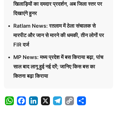
खिलाड़ियों का दमदार प्रदर्शन, अब जिला स्तर पर
दिखाएंगे हुनर
Ratlam News: रतलाम में ठेला संचालक से
मारपीट और जान से मारने की धमकी, तीन लोगों पर
FIR दर्ज
MP News: मध्य प्रदेश में बस किराया बढ़ा, पांच
साल बाद लागू हुई नई दरें; जानिए किस बस का
कितना बढ़ा किराया
W
F
L
X
T
C
S
h
a
i
e
o
h
a
c
n
l
p
a