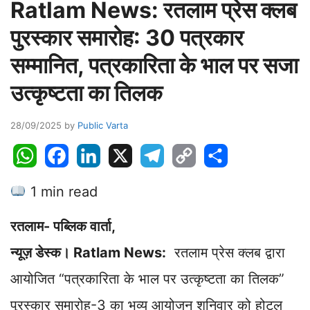
Ratlam News: रतलाम प्रेस क्लब
पुरस्कार समारोह: 30 पत्रकार
सम्मानित, पत्रकारिता के भाल पर सजा
उत्कृष्टता का तिलक
28/09/2025
by
Public Varta
W
F
L
X
T
C
S
h
a
i
e
o
h
1 min read
a
c
n
l
p
a
t
e
k
e
y
r
रतलाम- पब्लिक वार्ता,
s
b
e
g
L
e
A
o
d
r
i
न्यूज़ डेस्क। Ratlam News:
रतलाम प्रेस क्लब द्वारा
p
o
I
a
n
आयोजित “पत्रकारिता के भाल पर उत्कृष्टता का तिलक”
p
k
n
m
k
पुरस्कार समारोह-3 का भव्य आयोजन शनिवार को होटल