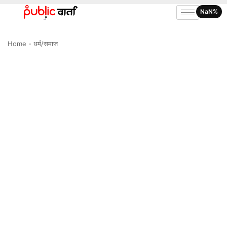
NaN%
Home
-
धर्म/समाज