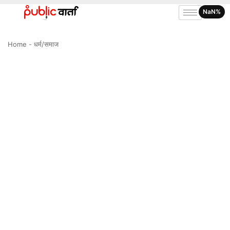
NaN%
Home
-
धर्म/समाज