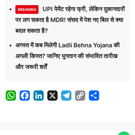
UPI पेमेंट रहेगा फ्री, लेकिन दुकानदारों
BREAKING
पर लग सकता है MDR! संसद में पेश नए बिल से क्या
बदल सकता है?
अगस्त में कब मिलेगी Ladli Behna Yojana की
अगली किस्त? जानिए भुगतान की संभावित तारीख
और जरूरी शर्तें
W
F
L
X
T
C
S
h
a
i
e
o
h
a
c
n
l
p
a
t
e
k
e
y
r
s
b
e
g
L
e