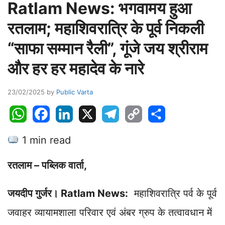
Ratlam News: भगवामय हुआ
रतलाम; महाशिवरात्रि के पूर्व निकली
“साफा सम्मान रैली”, गूंजे जय श्रीराम
और हर हर महादेव के नारे
23/02/2025
by
Public Varta
W
F
L
X
T
C
S
h
a
i
e
o
h
1 min read
a
c
n
l
p
a
t
e
k
e
y
r
रतलाम – पब्लिक वार्ता,
s
b
e
g
L
e
A
o
d
r
i
जयदीप गुर्जर। Ratlam News:
महाशिवरात्रि पर्व के पूर्व
p
o
I
a
n
p
k
n
m
k
जवाहर व्यायामशाला परिवार एवं अंबर ग्रुप के तत्वावधान में