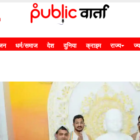
m
ंजन
धर्म/समाज
देश
दुनिया
क्राइम
राज्य
ज्य