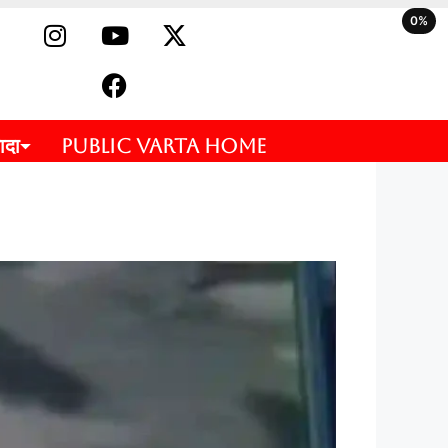
0%
ादा
PUBLIC VARTA HOME