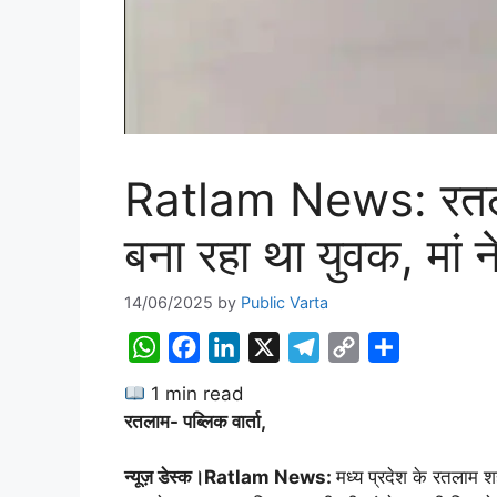
Ratlam News: रतलाम म
बना रहा था युवक, मां 
14/06/2025
by
Public Varta
W
F
L
X
T
C
S
h
a
i
e
o
h
1 min read
a
c
n
l
p
a
रतलाम- पब्लिक वार्ता,
t
e
k
e
y
r
s
b
e
g
L
e
न्यूज़ डेस्क।Ratlam News:
मध्य प्रदेश के रतलाम श