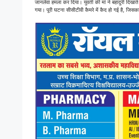
A
o
d
r
i
जानलेवा हमला कर दिया। युवती की मां ने बहादुरी दिखा
गया। पूरी घटना सीसीटीवी कैमरे में कैद हो गई है, जिसक
p
o
I
a
n
p
k
n
m
k