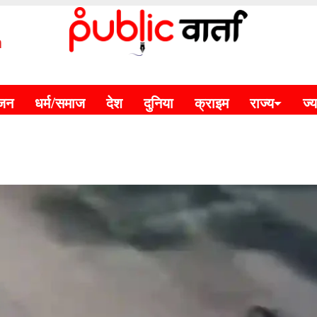
m
ंजन
धर्म/समाज
देश
दुनिया
क्राइम
राज्य
ज्य