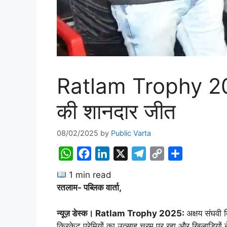
Ratlam Trophy 2025: 
की शानदार जीत
08/02/2025
by
Public Varta
W
F
L
X
T
C
S
h
a
i
e
o
h
1 min read
a
c
n
l
p
a
रतलाम- पब्लिक वार्ता,
t
e
k
e
y
r
s
b
e
g
L
e
न्यूज़ डेस्क। Ratlam Trophy 2025:
अक्षय संघवी 
A
o
d
r
i
क्रिकेट प्रेमियों का उत्साह चरम पर रहा और खिलाड़ियों