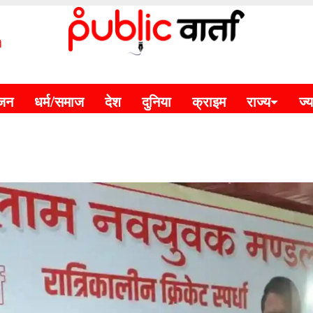
m
ंजन
धर्म/समाज
देश
दुनिया
क्राइम
राज्य
ज्य