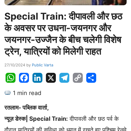
Special Train: दीपावली और छठ
के अवसर पर उधना-जयनगर और
जयनगर-उज्जैन के बीच चलेगी विशेष
ट्रेन, यात्रियों को मिलेगी राहत
27/10/2024
by
Public Varta
W
F
L
X
T
C
S
h
a
i
e
o
h
1 min read
a
c
n
l
p
a
t
e
k
e
y
r
रतलाम- पब्लिक वार्ता,
s
b
e
g
L
e
A
o
d
r
i
न्यूज़ डेस्क| Special Train:
दीपावली और छठ पर्व के
p
o
I
a
n
दौरान यात्रियों की सुविधा को ध्यान में रखते हुए पश्चिम रेलवे