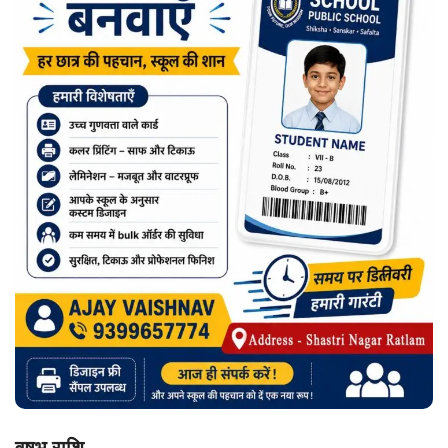
वृषभ राशि