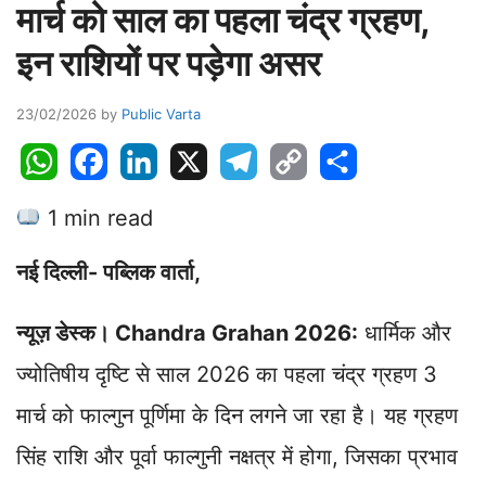
मार्च को साल का पहला चंद्र ग्रहण,
इन राशियों पर पड़ेगा असर
23/02/2026
by
Public Varta
W
F
L
X
T
C
S
h
a
i
e
o
h
1 min read
a
c
n
l
p
a
t
e
k
e
y
r
नई दिल्ली- पब्लिक वार्ता,
s
b
e
g
L
e
A
o
d
r
i
न्यूज़ डेस्क। Chandra Grahan 2026:
धार्मिक और
p
o
I
a
n
p
k
n
m
k
ज्योतिषीय दृष्टि से साल 2026 का पहला चंद्र ग्रहण 3
मार्च को फाल्गुन पूर्णिमा के दिन लगने जा रहा है। यह ग्रहण
सिंह राशि और पूर्वा फाल्गुनी नक्षत्र में होगा, जिसका प्रभाव