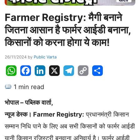
Farmer Registry: मैगी बनाने
जितना आसान है फार्मर आईडी बनाना,
किसानों को करना होगा ये काम!
26/11/2024
by
Public Varta
W
F
L
X
T
C
S
h
a
i
e
o
h
1 min read
a
c
n
l
p
a
t
e
k
e
y
r
भोपाल – पब्लिक वार्ता,
s
b
e
g
L
e
A
o
d
r
i
न्यूज डेस्क। Farmer Registry:
प्रधानमंत्री किसान
p
o
I
a
n
सम्मान निधि पाने के लिए अब सभी किसानों को फार्मर आईडी
p
k
n
m
k
यानी किसान रजिस्ट्री बनवाना अनिवार्य है। फार्मर आईडी