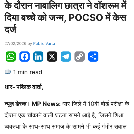
के दौरान नाबालिग छात्रा ने वॉशरूम में
दिया बच्चे को जन्म, POCSO में केस
दर्ज
27/02/2026
by
Public Varta
W
F
L
X
T
C
S
h
a
i
e
o
h
1 min read
a
c
n
l
p
a
t
e
k
e
y
r
धार- पब्लिक वार्ता,
s
b
e
g
L
e
A
o
d
r
i
न्यूज़ डेस्क। MP News:
धार जिले में 10वीं बोर्ड परीक्षा के
p
o
I
a
n
p
k
n
m
k
दौरान एक चौंकाने वाली घटना सामने आई है, जिसने शिक्षा
व्यवस्था के साथ-साथ समाज के सामने भी कई गंभीर सवाल