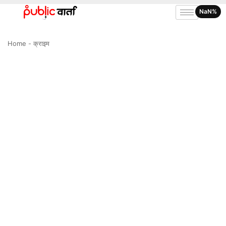
NaN%
Home
-
क्राइम