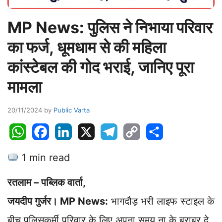
MP News: पुलिस ने निभाया परिवार
का फर्ज, धूमधाम से की महिला
कांस्टेबल की गोद भराई, जानिए पूरा
मामला
20/11/2024
by
Public Varta
W
F
L
X
T
C
S
h
a
i
e
o
h
1 min read
a
c
n
l
p
a
t
e
k
e
y
r
रतलाम – पब्लिक वार्ता,
s
b
e
g
L
e
A
o
d
r
i
जयदीप गुर्जर। MP News:
भागदौड़ भरी लाइफ स्टाइल के
p
o
I
a
n
बीच पुलिसकर्मी परिवार के लिए अपना समय ना के बराबर दे