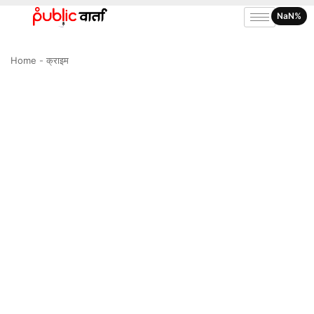
NaN%
Home
-
क्राइम