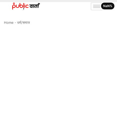
NaN%
Home
-
धर्म/समाज