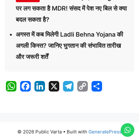
पर लग सकता है MDR! संसद में पेश नए बिल से क्या
बदल सकता है?
अगस्त में कब मिलेगी Ladli Behna Yojana की
अगली किस्त? जानिए भुगतान की संभावित तारीख
और जरूरी शर्तें
W
F
L
X
T
C
S
h
a
i
e
o
h
a
c
n
l
p
a
t
e
k
e
y
r
s
b
e
g
L
e
A
o
d
r
i
© 2026 Public Varta
• Built with
GeneratePress
p
o
I
a
n