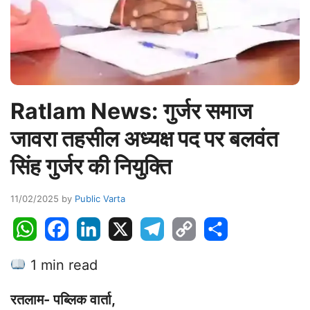
Ratlam News: गुर्जर समाज
जावरा तहसील अध्यक्ष पद पर बलवंत
सिंह गुर्जर की नियुक्ति
11/02/2025
by
Public Varta
W
F
L
X
T
C
S
h
a
i
e
o
h
1 min read
a
c
n
l
p
a
t
e
k
e
y
r
रतलाम- पब्लिक वार्ता,
s
b
e
g
L
e