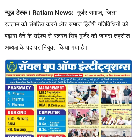
A
o
d
r
i
न्यूज़ डेस्क। Ratlam News:
गुर्जर समाज, जिला
p
o
I
a
n
p
k
n
m
k
रतलाम को संगठित करने और समाज हितैषी गतिविधियों को
बढ़ावा देने के उद्देश्य से बलवंत सिंह गुर्जर को जावरा तहसील
अध्यक्ष के पद पर नियुक्त किया गया है।