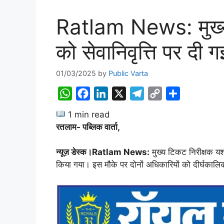
Ratlam News: मुख्य 
को सेवानिवृत्ति पर दी 
01/03/2025
by
Public Varta
W
F
L
X
T
C
S
h
a
i
e
o
h
1 min read
a
c
n
l
p
a
रतलाम- पब्लिक वार्ता,
t
e
k
e
y
r
s
b
e
g
L
e
न्यूज़ डेस्क।Ratlam News:
मुख्य टिकट निरीक्षक यश
A
o
d
r
i
किया गया। इस मौके पर दोनों अधिकारियों को दीर्घकालि
p
o
I
a
n
p
k
n
m
k