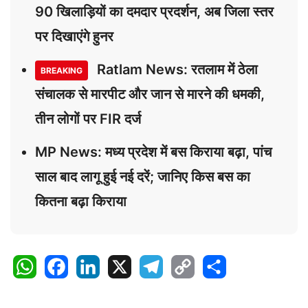
90 खिलाड़ियों का दमदार प्रदर्शन, अब जिला स्तर
पर दिखाएंगे हुनर
Ratlam News: रतलाम में ठेला
BREAKING
संचालक से मारपीट और जान से मारने की धमकी,
तीन लोगों पर FIR दर्ज
MP News: मध्य प्रदेश में बस किराया बढ़ा, पांच
साल बाद लागू हुई नई दरें; जानिए किस बस का
कितना बढ़ा किराया
W
F
L
X
T
C
S
h
a
i
e
o
h
a
c
n
l
p
a