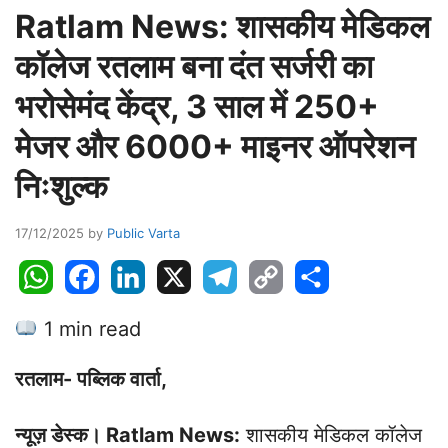
Ratlam News: शासकीय मेडिकल
कॉलेज रतलाम बना दंत सर्जरी का
भरोसेमंद केंद्र, 3 साल में 250+
मेजर और 6000+ माइनर ऑपरेशन
निःशुल्क
17/12/2025
by
Public Varta
W
F
L
X
T
C
S
h
a
i
e
o
h
1 min read
a
c
n
l
p
a
t
e
k
e
y
r
रतलाम- पब्लिक वार्ता,
s
b
e
g
L
e
A
o
d
r
i
न्यूज़ डेस्क। Ratlam News:
शासकीय मेडिकल कॉलेज
p
o
I
a
n