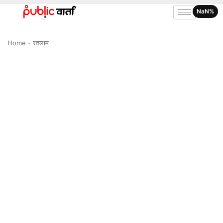
NaN%
Home
-
रतलाम