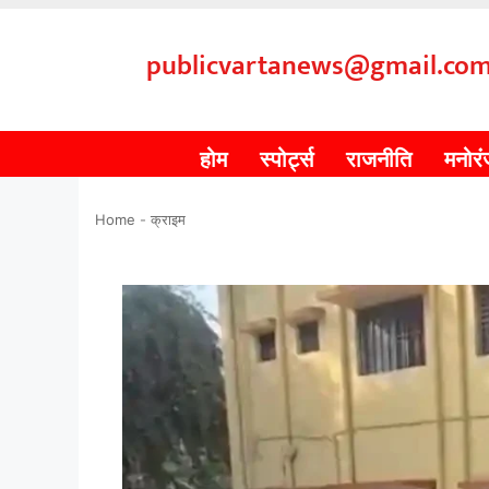
publicvartanews@gmail.co
होम
स्पोर्ट्स
राजनीति
मनोर
Home
-
क्राइम