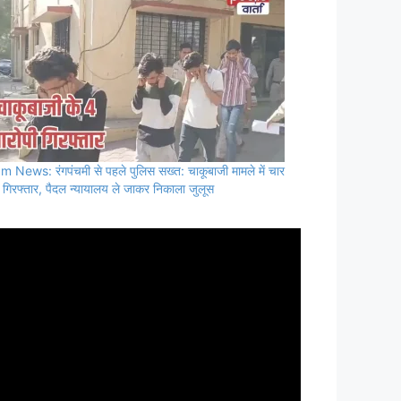
m News: रंगपंचमी से पहले पुलिस सख्त: चाकूबाजी मामले में चार
 गिरफ्तार, पैदल न्यायालय ले जाकर निकाला जुलूस