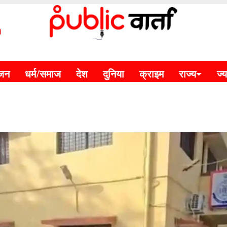
m
ंजन
धर्म/समाज
देश
दुनिया
क्राइम
राज्य
ज्य