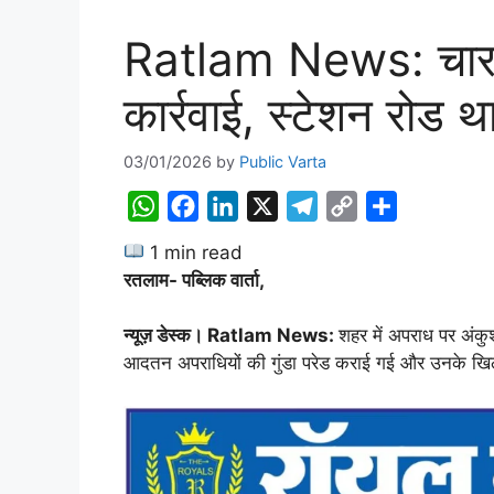
Ratlam News: चार थ
कार्रवाई, स्टेशन रोड था
03/01/2026
by
Public Varta
W
F
L
X
T
C
S
h
a
i
e
o
h
1 min read
a
c
n
l
p
a
रतलाम- पब्लिक वार्ता,
t
e
k
e
y
r
s
b
e
g
L
e
न्यूज़ डेस्क। Ratlam News:
शहर में अपराध पर अंकुश
A
o
d
r
i
आदतन अपराधियों की गुंडा परेड कराई गई और उनके खि
p
o
I
a
n
p
k
n
m
k