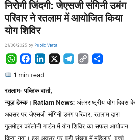
निरोगी जिंदगी: जेएसजी संगिनी उमंग
परिवार ने रतलाम में आयोजित किया
योग शिविर
21/06/2025
by
Public Varta
W
F
L
X
T
C
S
h
a
i
e
o
h
1 min read
a
c
n
l
p
a
t
e
k
e
y
r
रतलाम- पब्लिक वार्ता,
s
b
e
g
L
e
A
o
d
r
i
न्यूज़ डेस्क। Ratlam News:
अंतरराष्ट्रीय योग दिवस के
p
o
I
a
n
अवसर पर जेएसजी संगिनी उमंग परिवार, रतलाम द्वारा
p
k
n
m
k
गुलमोहर कॉलोनी गार्डन में योग शिविर का सफल आयोजन
किया गया। इस अवसर पर बड़ी संख्या में महिलाएं, बच्चे,