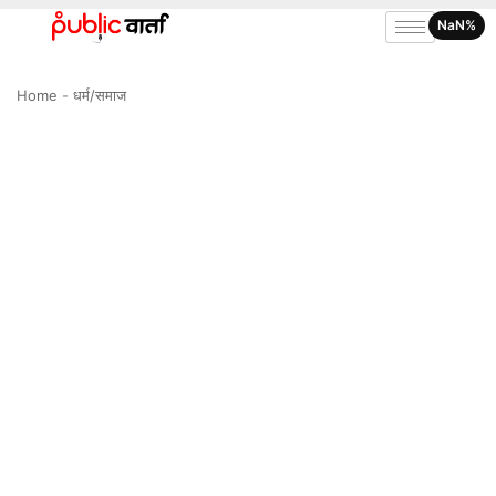
NaN%
Home
-
धर्म/समाज