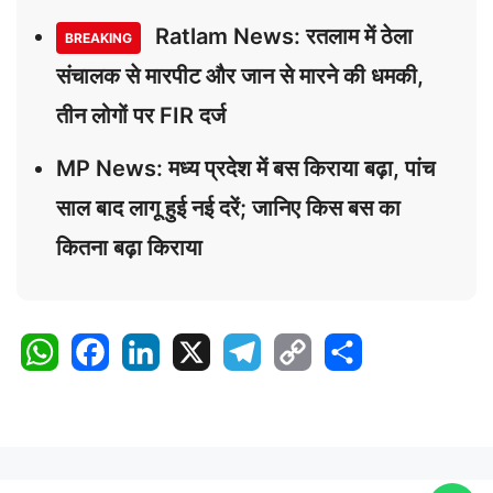
Ratlam News: रतलाम में ठेला
BREAKING
संचालक से मारपीट और जान से मारने की धमकी,
तीन लोगों पर FIR दर्ज
MP News: मध्य प्रदेश में बस किराया बढ़ा, पांच
साल बाद लागू हुई नई दरें; जानिए किस बस का
कितना बढ़ा किराया
W
F
L
X
T
C
S
h
a
i
e
o
h
a
c
n
l
p
a
t
e
k
e
y
r
s
b
e
g
L
e