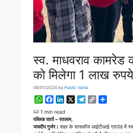
स्व. माधवराव कामरेड की 
को मिलेगा 1 लाख रुपये
06/01/2024
by
Public Varta
W
F
L
X
T
C
S
h
a
i
e
o
h
1 min read
a
c
n
l
p
a
पब्लिक वार्ता – रतलाम,
t
e
k
e
y
r
जयदीप गुर्जर।
शहर के शासकीय आईटीआई ग्राउंड में स्व.माध
s
b
e
g
L
e