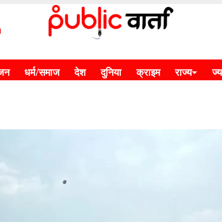
m
ंजन
धर्म/समाज
देश
दुनिया
क्राइम
राज्य
ज्य