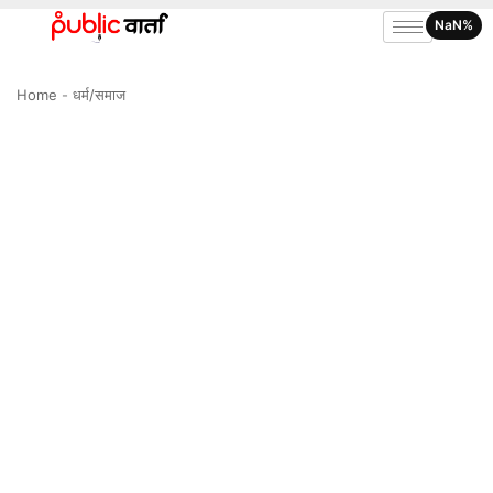
NaN%
Home
-
धर्म/समाज