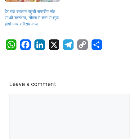
देर रात रतलाम पहुंची राष्ट्रीय संत
साध्वी ऋतंभरा, नीमच में कल से शुरू
होगी भव्य श्रीराम कथा
W
F
L
X
T
C
S
h
a
i
e
o
h
a
c
n
l
p
a
t
e
k
e
y
r
s
b
e
g
L
e
Leave a comment
A
o
d
r
i
p
o
I
a
n
p
k
n
m
k