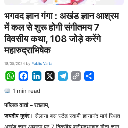
भगवद ज्ञान गंगा : अखंड ज्ञान आश्रम
में कल से शुरू होगी संगीतमय 7
दिवसीय कथा, 108 जोड़े करेंगे
महारुद्राभिषेक
18/05/2024
by
Public Varta
W
F
L
X
T
C
S
h
a
i
e
o
h
1 min read
a
c
n
l
p
a
t
e
k
e
y
r
पब्लिक वार्ता – रतलाम,
s
b
e
g
L
e
A
o
d
r
i
जयदीप गुर्जर।
सैलाना बस स्टैंड स्वामी ज्ञानानंद मार्ग स्थित
p
o
I
a
n
अखंड ज्ञान आश्रम पर 7 दिवसीय श्रीमदभगवद गीता ज्ञान