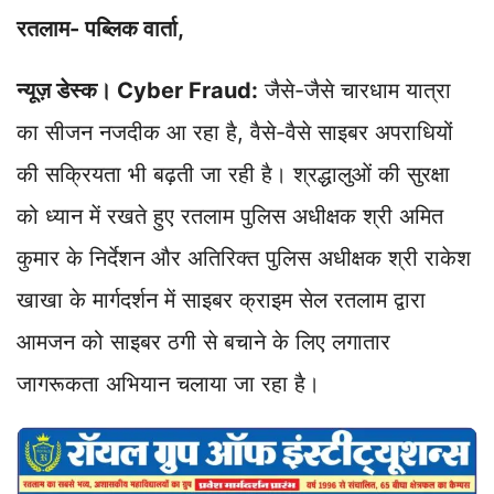
t
e
k
e
y
r
रतलाम- पब्लिक वार्ता,
s
b
e
g
L
e
A
o
d
r
i
न्यूज़ डेस्क। Cyber Fraud:
जैसे-जैसे चारधाम यात्रा
p
o
I
a
n
p
k
n
m
k
का सीजन नजदीक आ रहा है, वैसे-वैसे साइबर अपराधियों
की सक्रियता भी बढ़ती जा रही है। श्रद्धालुओं की सुरक्षा
को ध्यान में रखते हुए रतलाम पुलिस अधीक्षक श्री अमित
कुमार के निर्देशन और अतिरिक्त पुलिस अधीक्षक श्री राकेश
खाखा के मार्गदर्शन में साइबर क्राइम सेल रतलाम द्वारा
आमजन को साइबर ठगी से बचाने के लिए लगातार
जागरूकता अभियान चलाया जा रहा है।