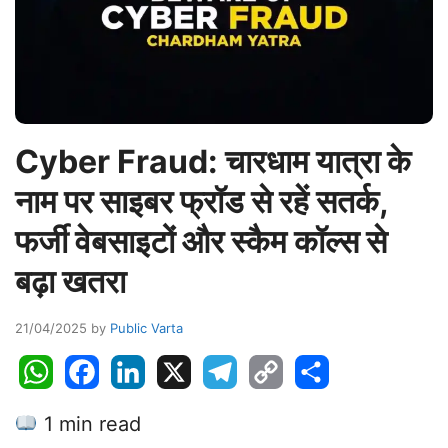
Cyber Fraud: चारधाम यात्रा के
नाम पर साइबर फ्रॉड से रहें सतर्क,
फर्जी वेबसाइटों और स्कैम कॉल्स से
बढ़ा खतरा
21/04/2025
by
Public Varta
W
F
L
X
T
C
S
h
a
i
e
o
h
1 min read
a
c
n
l
p
a