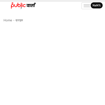
NaN%
Home
-
क्राइम