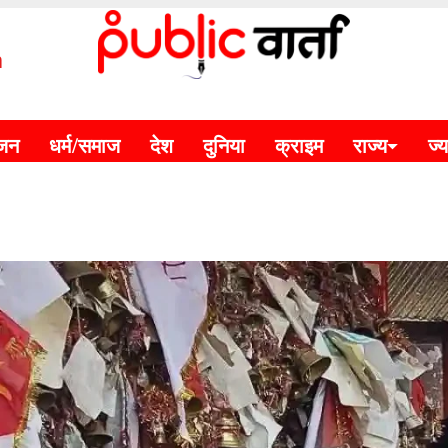
m
ंजन
धर्म/समाज
देश
दुनिया
क्राइम
राज्य
ज्य