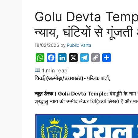
Golu Devta Temple: 
न्याय, घंटियों से गूंजत
18/02/2026
by
Public Varta
W
F
L
X
T
C
S
h
a
i
e
o
h
1 min read
a
c
n
l
p
a
चितई (अल्मोड़ा/उत्तराखंड)- पब्लिक वार्ता,
t
e
k
e
y
r
s
b
e
g
L
e
न्यूज़ डेस्क। Golu Devta Temple:
देवभूमि के नाम स
A
o
d
r
i
श्रद्धालु न्याय की उम्मीद लेकर चिट्ठियां लिखते हैं और म
p
o
I
a
n
p
k
n
m
k