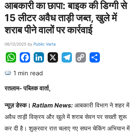
आबकारी का छापा: बाइक की डिग्गी से
15 लीटर अवैध ताड़ी जब्त, खुले में
शराब पीने वालों पर कार्रवाई
06/12/2025
by
Public Varta
W
F
L
X
T
C
S
h
a
i
e
o
h
1 min read
a
c
n
l
p
a
t
e
k
e
y
r
रतलाम- पब्लिक वार्ता,
s
b
e
g
L
e
A
o
d
r
i
न्यूज़
डेस्क।
Ratlam News:
आबकारी विभाग ने शहर में
p
o
I
a
n
p
k
n
m
k
अवैध ताड़ी विक्रय और खुले में शराब सेवन पर सख्ती शुरू
कर दी है। शुक्रवार रात चलाए गए सघन चेकिंग अभियान में