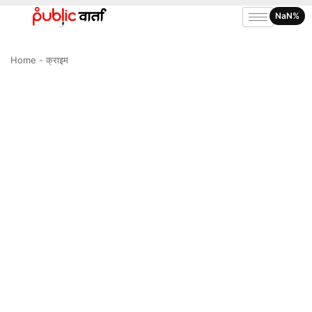
NaN%
Home
-
क्राइम