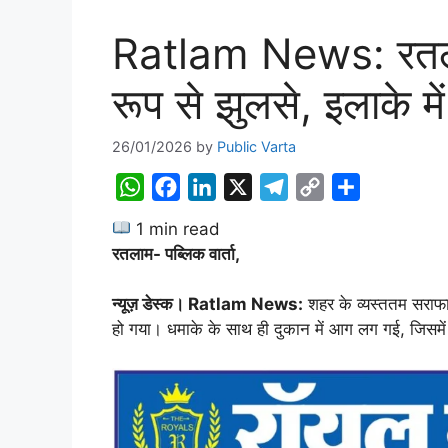
Ratlam News: रतलाम स
रूप से झुलसे, इलाके म
26/01/2026
by
Public Varta
W
F
L
X
T
C
S
h
a
i
e
o
h
1 min read
a
c
n
l
p
a
रतलाम- पब्लिक वार्ता,
t
e
k
e
y
r
s
b
e
g
L
e
न्यूज़ डेस्क। Ratlam News:
शहर के व्यस्ततम सराफा
A
o
d
r
i
हो गया। धमाके के साथ ही दुकान में आग लग गई, जिसमें
p
o
I
a
n
p
k
n
m
k