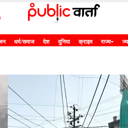
m
ंजन
धर्म/समाज
देश
दुनिया
क्राइम
राज्य
ज्य