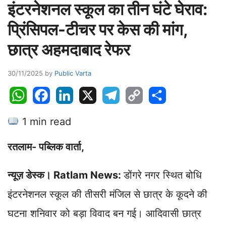
इंटरनेशनल स्कूल का तीन घंटे घेराव:
प्रिंसिपल-टीचर पर केस की मांग,
छात्र अहमदाबाद रेफर
30/11/2025
by
Public Varta
W
F
L
X
T
C
S
h
a
i
e
o
h
1 min read
a
c
n
l
p
a
t
e
k
e
y
r
रतलाम- पब्लिक वार्ता,
s
b
e
g
L
e
A
o
d
r
i
न्यूज़ डेस्क। Ratlam News:
डोंगरे नगर स्थित बोधि
p
o
I
a
n
p
k
n
m
k
इंटरनेशनल स्कूल की तीसरी मंजिल से छात्र के कूदने की
घटना शनिवार को बड़ा विवाद बन गई। आदिवासी छात्र