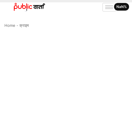
NaN%
Home
-
क्राइम