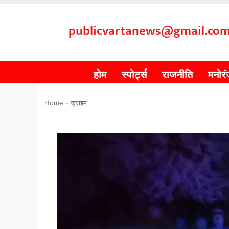
publicvartanews@gmail.co
होम
स्पोर्ट्स
राजनीति
मनोर
Home
-
क्राइम