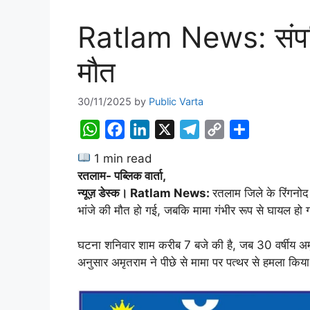
Ratlam News: संपत्ति 
मौत
30/11/2025
by
Public Varta
W
F
L
X
T
C
S
h
a
i
e
o
h
1 min read
a
c
n
l
p
a
रतलाम- पब्लिक वार्ता,
t
e
k
e
y
r
न्यूज़ डेस्क। Ratlam News:
रतलाम जिले के रिंगनोद 
s
b
e
g
L
e
भांजे की मौत हो गई, जबकि मामा गंभीर रूप से घायल हो 
A
o
d
r
i
घटना शनिवार शाम करीब 7 बजे की है, जब 30 वर्षीय अमृ
p
o
I
a
n
अनुसार अमृतराम ने पीछे से मामा पर पत्थर से हमला किय
p
k
n
m
k