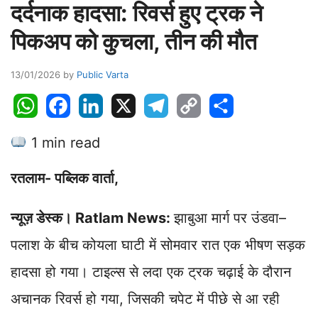
दर्दनाक हादसा: रिवर्स हुए ट्रक ने
पिकअप को कुचला, तीन की मौत
13/01/2026
by
Public Varta
W
F
L
X
T
C
S
h
a
i
e
o
h
1 min read
a
c
n
l
p
a
t
e
k
e
y
r
रतलाम- पब्लिक वार्ता,
s
b
e
g
L
e
A
o
d
r
i
न्यूज़ डेस्क। Ratlam News:
झाबुआ मार्ग पर उंडवा–
p
o
I
a
n
p
k
n
m
k
पलाश के बीच कोयला घाटी में सोमवार रात एक भीषण सड़क
हादसा हो गया। टाइल्स से लदा एक ट्रक चढ़ाई के दौरान
अचानक रिवर्स हो गया, जिसकी चपेट में पीछे से आ रही