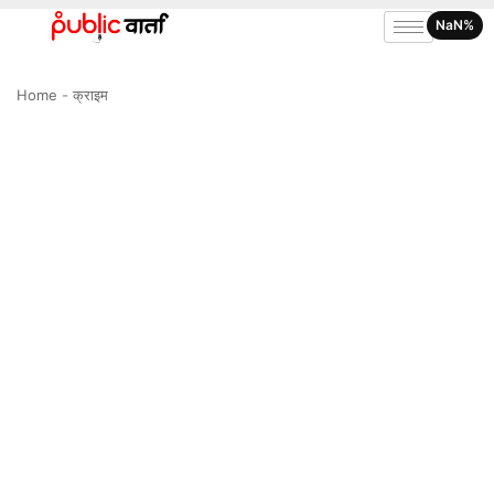
NaN%
Home
-
क्राइम