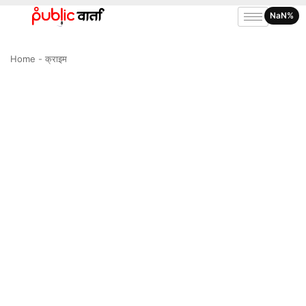
NaN%
Home
-
क्राइम