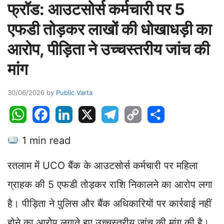
फ्रॉड: आउटसोर्स कर्मचारी पर 5
एफडी तोड़कर लाखों की धोखाधड़ी का
आरोप, पीड़िता ने उच्चस्तरीय जांच की
मांग
30/06/2026
by
Public Varta
W
F
L
X
T
C
S
h
a
i
e
o
h
1 min read
a
c
n
l
p
a
t
e
k
e
y
r
रतलाम में UCO बैंक के आउटसोर्स कर्मचारी पर महिला
s
b
e
g
L
e
A
o
d
r
i
ग्राहक की 5 एफडी तोड़कर राशि निकालने का आरोप लगा
p
o
I
a
n
है। पीड़िता ने पुलिस और बैंक अधिकारियों पर कार्रवाई नहीं
p
k
n
m
k
होने का आरोप लगाते हुए उच्चस्तरीय जांच की मांग की है।