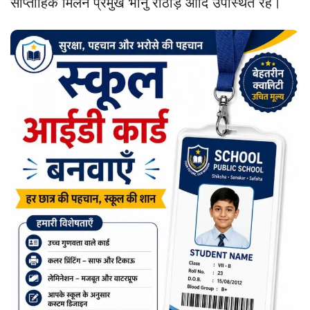
साप्ताहिक मिलन प्रमुख भानु राठौड़ आदि उपस्थित रहे।