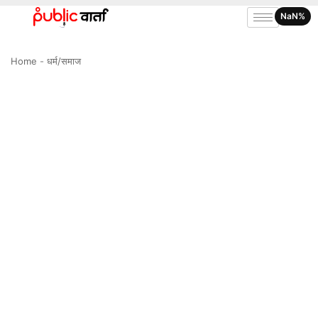
NaN%
Home
-
धर्म/समाज