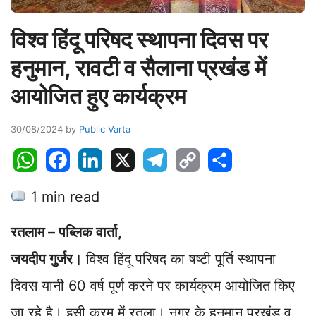
विश्व हिंदू परिषद स्थापना दिवस पर
हनुमान, रावटी व सैलाना प्रखंड में
आयोजित हुए कार्यक्रम
30/08/2024
by
Public Varta
W
F
L
X
T
C
S
h
a
i
e
o
h
1 min read
a
c
n
l
p
a
t
e
k
e
y
r
रतलाम – पब्लिक वार्ता,
s
b
e
g
L
e
A
o
d
r
i
जयदीप गुर्जर।
विश्व हिंदू परिषद का षष्टी पूर्ति स्थापना
p
o
I
a
n
दिवस यानी 60 वर्ष पूर्ण करने पर कार्यक्रम आयोजित किए
p
k
n
m
k
जा रहे है। इसी क्रम में रतला। नगर के हनुमान प्रखंड व