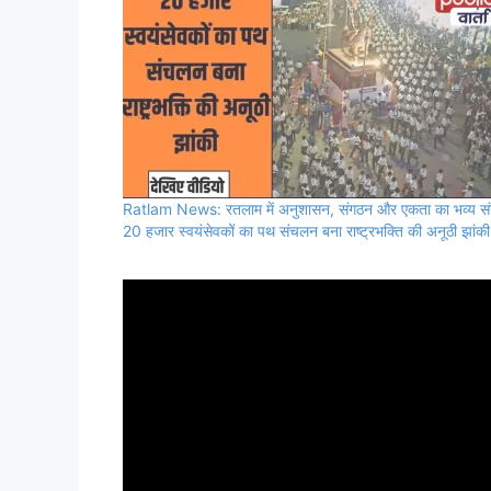
Ratlam News: रतलाम में अनुशासन, संगठन और एकता का भव्य सं
20 हजार स्वयंसेवकों का पथ संचलन बना राष्ट्रभक्ति की अनूठी झांकी