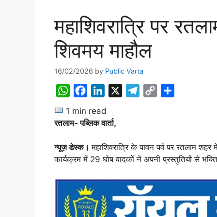
महाशिवरात्रि पर रतलाम म
शिवमय माहौल
16/02/2026
by
Public Varta
W
F
L
X
T
C
S
h
a
i
e
o
h
1 min read
a
c
n
l
p
a
रतलाम- पब्लिक वार्ता,
t
e
k
e
y
r
s
b
e
g
L
e
न्यूज़ डेस्क।
महाशिवरात्रि के पावन पर्व पर रतलाम शहर 
A
o
d
r
i
कार्यक्रम में 29 घोष वादकों ने अपनी प्रस्तुतियों से भक
p
o
I
a
n
p
k
n
m
k