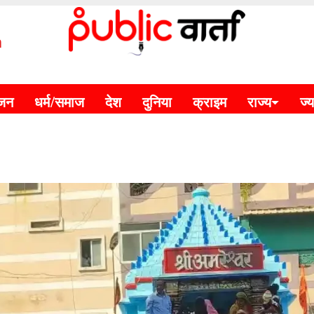
m
ंजन
धर्म/समाज
देश
दुनिया
क्राइम
राज्य
ज्य