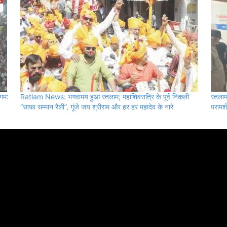
गम:
Ratlam News: भगवामय हुआ रतलाम; महाशिवरात्रि के पूर्व निकली
रतलाम 
“साफा सम्मान रैली”, गूंजे जय श्रीराम और हर हर महादेव के नारे
परामर