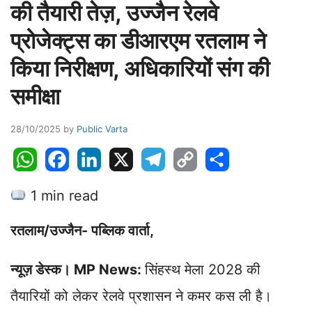
की तैयारी तेज़, उज्जैन रेलवे
प्रोजेक्ट्स का डीआरएम रतलाम ने
किया निरीक्षण, अधिकारियों संग की
समीक्षा
28/10/2025
by
Public Varta
W
F
L
X
T
C
S
h
a
i
e
o
h
1 min read
a
c
n
l
p
a
t
e
k
e
y
r
रतलाम/उज्जैन- पब्लिक वार्ता,
s
b
e
g
L
e
A
o
d
r
i
न्यूज़ डेस्क। MP News:
सिंहस्‍थ मेला 2028 की
p
o
I
a
n
p
k
n
m
k
तैयारियों को लेकर रेलवे प्रशासन ने कमर कस ली है।