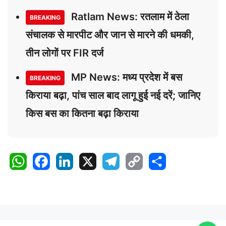
Ratlam News: रतलाम में ठेला
BREAKING
संचालक से मारपीट और जान से मारने की धमकी,
तीन लोगों पर FIR दर्ज
MP News: मध्य प्रदेश में बस
BREAKING
किराया बढ़ा, पांच साल बाद लागू हुई नई दरें; जानिए
किस बस का कितना बढ़ा किराया
W
F
L
X
T
C
S
h
a
i
e
o
h
a
c
n
l
p
a
t
e
k
e
y
r
s
b
e
g
L
e