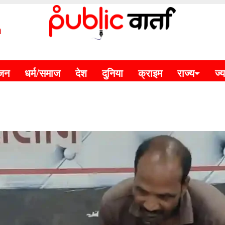
m
ंजन
धर्म/समाज
देश
दुनिया
क्राइम
राज्य
ज्य