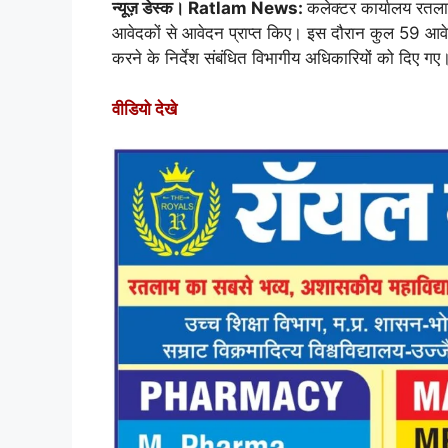
t
e
k
e
y
r
न्यूज़ डेस्क। Ratlam News:
कलेक्टर कार्यालय रतल
s
b
e
g
L
e
आवेदकों से आवेदन प्राप्त किए। इस दौरान कुल 59 आवेदन
A
o
d
r
i
करने के निर्देश संबंधित विभागीय अधिकारियों को दिए गए
p
o
I
a
n
वीडियो देखे
p
k
n
m
k