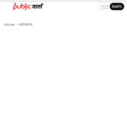
NaN%
Home
-
धर्म/समाज