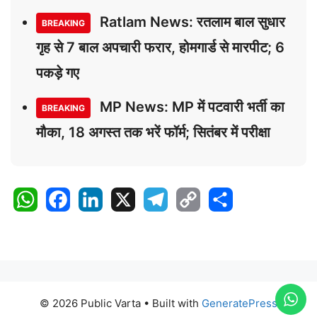
Ratlam News: रतलाम बाल सुधार
BREAKING
गृह से 7 बाल अपचारी फरार, होमगार्ड से मारपीट; 6
पकड़े गए
MP News: MP में पटवारी भर्ती का
BREAKING
मौका, 18 अगस्त तक भरें फॉर्म; सितंबर में परीक्षा
W
F
L
X
T
C
S
h
a
i
e
o
h
a
c
n
l
p
a
t
e
k
e
y
r
s
b
e
g
L
e
A
o
d
r
i
© 2026 Public Varta
• Built with
GeneratePress
p
o
I
a
n