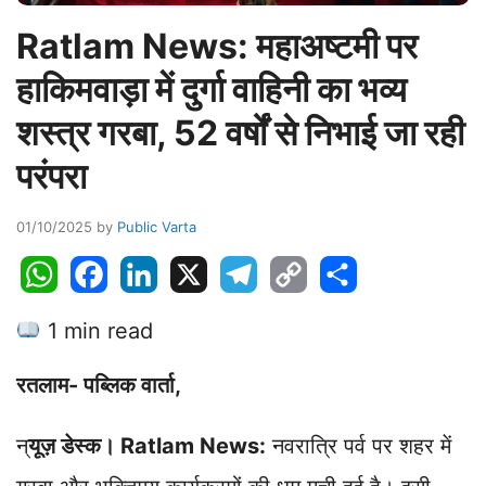
Ratlam News: महाअष्टमी पर
हाकिमवाड़ा में दुर्गा वाहिनी का भव्य
शस्त्र गरबा, 52 वर्षों से निभाई जा रही
परंपरा
01/10/2025
by
Public Varta
W
F
L
X
T
C
S
h
a
i
e
o
h
1 min read
a
c
n
l
p
a
t
e
k
e
y
r
रतलाम- पब्लिक वार्ता,
s
b
e
g
L
e
A
o
d
r
i
न्
यूज़ डेस्क। Ratlam News:
नवरात्रि पर्व पर शहर में
p
o
I
a
n
p
k
n
m
k