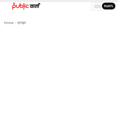
NaN%
Home
-
क्राइम