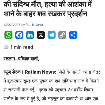
की संदिग्ध मौत, हत्या की आशंका में
थाने के बाहर शव रखकर प्रदर्शन
13/02/2026
by
Public Varta
W
F
L
X
T
C
S
h
a
i
e
o
h
1 min read
a
c
n
l
p
a
t
e
k
e
y
r
रतलाम- पब्लिक वार्ता,
s
b
e
g
L
e
A
o
d
r
i
न्यूज़ डेस्क। Ratlam News:
जिले के नामली थाना क्षेत्र
p
o
I
a
n
p
k
n
m
k
में शुक्रवार सुबह एक युवक का शव संदिग्ध हालात में मिलने
से सनसनी फैल गई। मृतक की पहचान 27 वर्षीय शिवम
राठौड़ के रूप में हुई है, जो लहसुन का व्यापारी था और एक