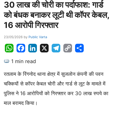
30 लाख की चोरी का पर्दाफाश: गार्ड
को बंधक बनाकर लूटी थी कॉपर केबल,
16 आरोपी गिरफ्तार
23/05/2026
by
Public Varta
W
F
L
X
T
C
S
h
a
i
e
o
h
1 min read
a
c
n
l
p
a
t
e
k
e
y
r
रतलाम के रिंगनोद थाना क्षेत्र में सुजलोन कंपनी की पवन
s
b
e
g
L
e
A
o
d
r
i
चक्कियों से कॉपर केबल चोरी और गार्ड से लूट के मामले में
p
o
I
a
n
पुलिस ने 16 आरोपियों को गिरफ्तार कर 30 लाख रुपये का
p
k
n
m
k
माल बरामद किया।