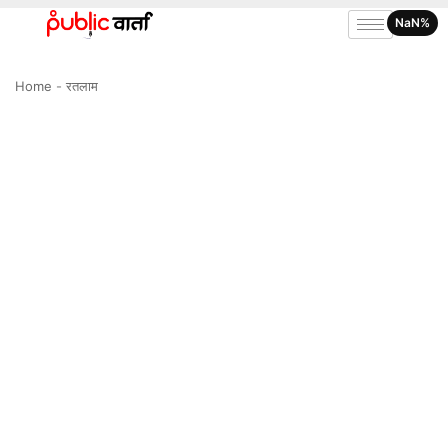
NaN%
Home
-
रतलाम