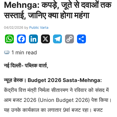
Mehnga: कपड़े, जूते से दवाओं तक
सस्ताई, जानिए क्या होगा महंगा
04/02/2026
by
Public Varta
W
F
L
X
T
C
S
h
a
i
e
o
h
1 min read
a
c
n
l
p
a
t
e
k
e
y
r
नई दिल्ली- पब्लिक वार्ता,
s
b
e
g
L
e
A
o
d
r
i
न्यूज़ डेस्क। Budget 2026 Sasta-Mehnga:
p
o
I
a
n
p
k
n
m
k
केंद्रीय वित्त मंत्री निर्मला सीतारमण ने रविवार को संसद में
आम बजट 2026 (Union Budget 2026) पेश किया।
यह उनके कार्यकाल का लगातार 9वां बजट रहा। बजट