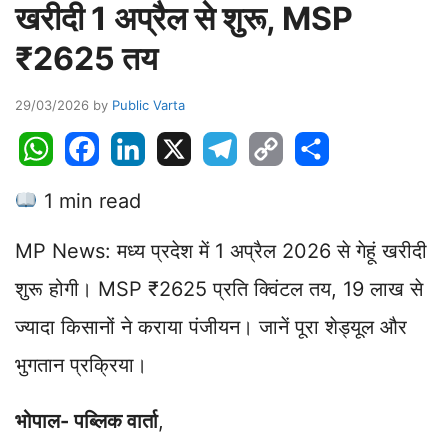
खरीदी 1 अप्रैल से शुरू, MSP
₹2625 तय
29/03/2026
by
Public Varta
W
F
L
X
T
C
S
h
a
i
e
o
h
1 min read
a
c
n
l
p
a
t
e
k
e
y
r
MP News: मध्य प्रदेश में 1 अप्रैल 2026 से गेहूं खरीदी
s
b
e
g
L
e
A
o
d
r
i
शुरू होगी। MSP ₹2625 प्रति क्विंटल तय, 19 लाख से
p
o
I
a
n
ज्यादा किसानों ने कराया पंजीयन। जानें पूरा शेड्यूल और
p
k
n
m
k
भुगतान प्रक्रिया।
भोपाल- पब्लिक वार्ता
,