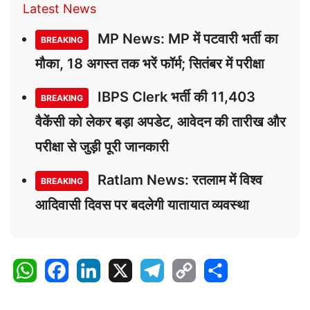
Latest News
MP News: MP में पटवारी भर्ती का
BREAKING
मौका, 18 अगस्त तक भरें फॉर्म; सितंबर में परीक्षा
IBPS Clerk भर्ती की 11,403
BREAKING
वैकेंसी को लेकर बड़ा अपडेट, आवेदन की तारीख और
परीक्षा से जुड़ी पूरी जानकारी
Ratlam News: रतलाम में विश्व
BREAKING
आदिवासी दिवस पर बदलेगी यातायात व्यवस्था
W
F
L
X
T
C
S
h
a
i
e
o
h
a
c
n
l
p
a