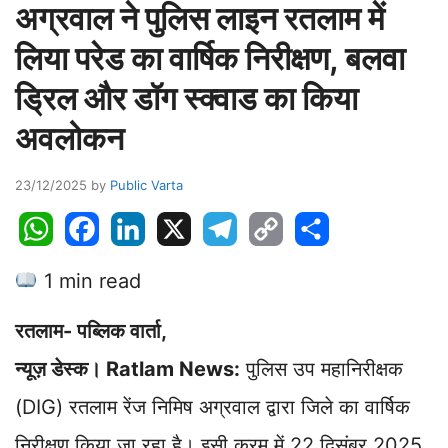
अग्रवाल ने पुलिस लाइन रतलाम में
लिया परेड का वार्षिक निरीक्षण, बलवा
ड्रिल और डॉग स्क्वाड का किया
अवलोकन
23/12/2025
by
Public Varta
W
F
L
X
T
C
S
h
a
i
e
o
h
1 min read
a
c
n
l
p
a
t
e
k
e
y
r
रतलाम- पब्लिक वार्ता,
s
b
e
g
L
e
A
o
d
r
i
न्यूज़ डेस्क। Ratlam News:
पुलिस उप महानिरीक्षक
p
o
I
a
n
(DIG) रतलाम रेंज निमिष अग्रवाल द्वारा जिले का वार्षिक
p
k
n
m
k
निरीक्षण किया जा रहा है। इसी क्रम में 22 दिसंबर 2025