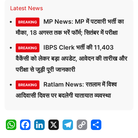
Latest News
MP News: MP में पटवारी भर्ती का
BREAKING
मौका, 18 अगस्त तक भरें फॉर्म; सितंबर में परीक्षा
IBPS Clerk भर्ती की 11,403
BREAKING
वैकेंसी को लेकर बड़ा अपडेट, आवेदन की तारीख और
परीक्षा से जुड़ी पूरी जानकारी
Ratlam News: रतलाम में विश्व
BREAKING
आदिवासी दिवस पर बदलेगी यातायात व्यवस्था
W
F
L
X
T
C
S
h
a
i
e
o
h