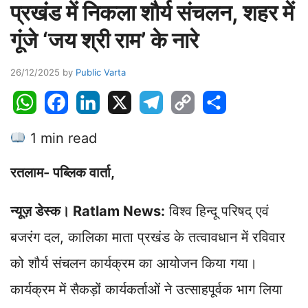
प्रखंड में निकला शौर्य संचलन, शहर में
गूंजे ‘जय श्री राम’ के नारे
26/12/2025
by
Public Varta
W
F
L
X
T
C
S
h
a
i
e
o
h
1 min read
a
c
n
l
p
a
t
e
k
e
y
r
रतलाम- पब्लिक वार्ता,
s
b
e
g
L
e
A
o
d
r
i
न्यूज़ डेस्क। Ratlam News:
विश्व हिन्दू परिषद् एवं
p
o
I
a
n
p
k
n
m
k
बजरंग दल, कालिका माता प्रखंड के तत्वावधान में रविवार
को शौर्य संचलन कार्यक्रम का आयोजन किया गया।
कार्यक्रम में सैकड़ों कार्यकर्ताओं ने उत्साहपूर्वक भाग लिया