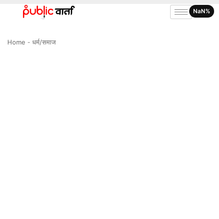
NaN%
Home
-
धर्म/समाज