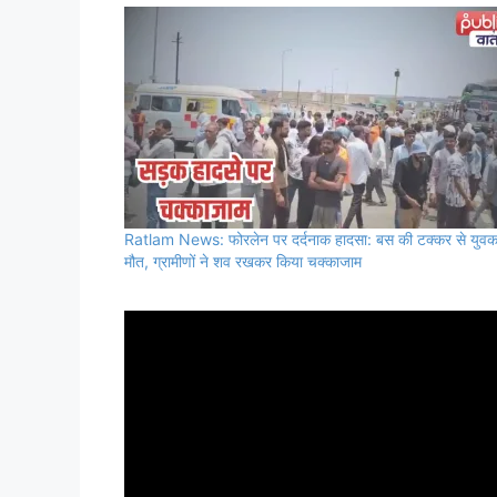
Ratlam News: फोरलेन पर दर्दनाक हादसा: बस की टक्कर से युव
मौत, ग्रामीणों ने शव रखकर किया चक्काजाम