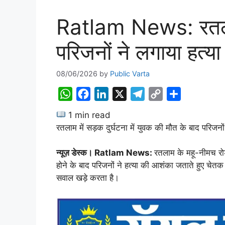
Ratlam News: रतलाम 
परिजनों ने लगाया हत्
08/06/2026
by
Public Varta
W
F
L
X
T
C
S
h
a
i
e
o
h
1 min read
a
c
n
l
p
a
रतलाम में सड़क दुर्घटना में युवक की मौत के बाद परि
t
e
k
e
y
r
s
b
e
g
L
e
न्यूज़ डेस्क। Ratlam News:
रतलाम के महू-नीमच रोड
A
o
d
r
i
होने के बाद परिजनों ने हत्या की आशंका जताते हुए चेत
सवाल खड़े करता है।
p
o
I
a
n
p
k
n
m
k