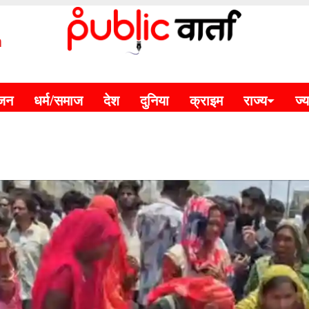
m
ंजन
धर्म/समाज
देश
दुनिया
क्राइम
राज्य
ज्य