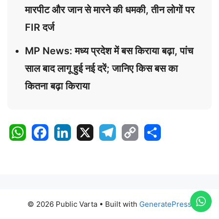
मारपीट और जान से मारने की धमकी, तीन लोगों पर
FIR दर्ज
MP News: मध्य प्रदेश में बस किराया बढ़ा, पांच
साल बाद लागू हुई नई दरें; जानिए किस बस का
कितना बढ़ा किराया
W
F
L
X
T
C
S
h
a
i
e
o
h
a
c
n
l
p
a
t
e
k
e
y
r
s
b
e
g
L
e
A
o
d
r
i
© 2026 Public Varta
• Built with
GeneratePress
p
o
I
a
n