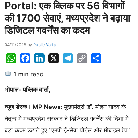
Portal: एक क्लिक पर 56 विभागों
की 1700 सेवाएं, मध्यप्रदेश ने बढ़ाया
डिजिटल गवर्नेंस का कदम
04/11/2025
by
Public Varta
W
F
L
X
T
C
S
h
a
i
e
o
h
1 min read
a
c
n
l
p
a
t
e
k
e
y
r
भोपाल- पब्लिक वार्ता,
s
b
e
g
L
e
A
o
d
r
i
न्यूज़ डेस्क। MP News:
मुख्यमंत्री डॉ. मोहन यादव के
p
o
I
a
n
p
k
n
m
k
नेतृत्व में मध्यप्रदेश सरकार ने डिजिटल गवर्नेंस की दिशा में
बड़ा कदम उठाते हुए “एमपी ई-सेवा पोर्टल और मोबाइल ऐप”