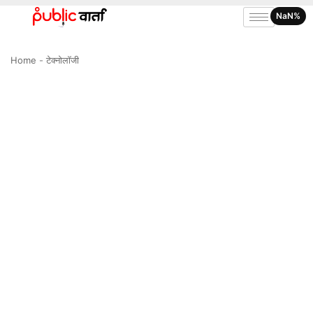
NaN%
Home
-
टेक्नोलॉजी