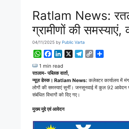
Ratlam News: रतलाम
ग्रामीणों की समस्याएं
04/11/2025
by
Public Varta
W
F
L
X
T
C
S
h
a
i
e
o
h
1 min read
a
c
n
l
p
a
रतलाम- पब्लिक वार्ता,
t
e
k
e
y
r
न्यूज़ डेस्क। Ratlam News:
कलेक्टर कार्यालय में म
s
b
e
g
L
e
लोगों की समस्याएं सुनीं। जनसुनवाई में कुल 92 आवेदन प
A
o
d
r
i
संबंधित विभागों को दिए गए।
p
o
I
a
n
मुख्य मुद्दे एवं आवेदन
p
k
n
m
k