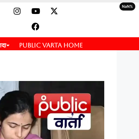
NaN%
ादा
PUBLIC VARTA HOME