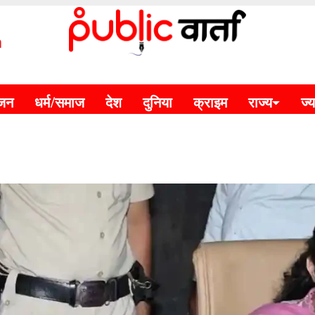
m
ंजन
धर्म/समाज
देश
दुनिया
क्राइम
राज्य
ज्य