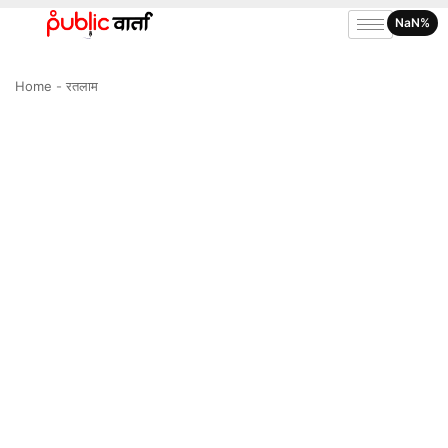
NaN%
Home
-
रतलाम