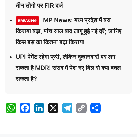
तीन लोगों पर FIR दर्ज
MP News: मध्य प्रदेश में बस
BREAKING
किराया बढ़ा, पांच साल बाद लागू हुई नई दरें; जानिए
किस बस का कितना बढ़ा किराया
UPI पेमेंट रहेगा फ्री, लेकिन दुकानदारों पर लग
सकता है MDR! संसद में पेश नए बिल से क्या बदल
सकता है?
W
F
L
X
T
C
S
h
a
i
e
o
h
a
c
n
l
p
a
t
e
k
e
y
r