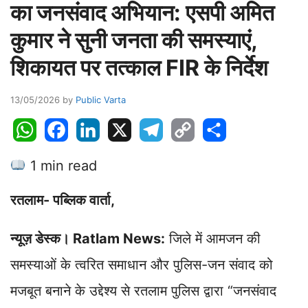
का जनसंवाद अभियान: एसपी अमित
कुमार ने सुनी जनता की समस्याएं,
शिकायत पर तत्काल FIR के निर्देश
13/05/2026
by
Public Varta
W
F
L
X
T
C
S
h
a
i
e
o
h
1 min read
a
c
n
l
p
a
t
e
k
e
y
r
रतलाम- पब्लिक वार्ता,
s
b
e
g
L
e
A
o
d
r
i
न्यूज़ डेस्क। Ratlam News:
जिले में आमजन की
p
o
I
a
n
p
k
n
m
k
समस्याओं के त्वरित समाधान और पुलिस-जन संवाद को
मजबूत बनाने के उद्देश्य से रतलाम पुलिस द्वारा “जनसंवाद