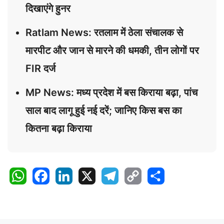
दिखाएंगे हुनर
Ratlam News: रतलाम में ठेला संचालक से
मारपीट और जान से मारने की धमकी, तीन लोगों पर
FIR दर्ज
MP News: मध्य प्रदेश में बस किराया बढ़ा, पांच
साल बाद लागू हुई नई दरें; जानिए किस बस का
कितना बढ़ा किराया
W
F
L
X
T
C
S
h
a
i
e
o
h
a
c
n
l
p
a
t
e
k
e
y
r