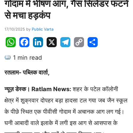
गोदाम में भीषण आग, गैस सिलेंडर फटने
से मचा हड़कंप
17/10/2025
by
Public Varta
W
F
L
X
T
C
S
h
a
i
e
o
h
1 min read
a
c
n
l
p
a
t
e
k
e
y
r
रतलाम- पब्लिक वार्ता,
s
b
e
g
L
e
A
o
d
r
i
न्यूज़ डेस्क। Ratlam News:
शहर के पटेल कॉलोनी
p
o
I
a
n
p
k
n
m
k
क्षेत्र में शुक्रवार दोपहर बड़ा हादसा टल गया जब जैन स्कूल
के पीछे स्थित एक पीवीसी गोदाम में अचानक आग लग गई।
घनी आबादी वाले इलाके में लगी इस आग से आसपास के