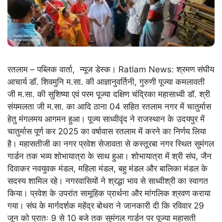
रतलाम – पब्लिक वार्ता, न्यूज डेस्क। Ratlam News: श्रमण संघीय
आचार्य डॉ. शिवमुनि म.सा. की आज्ञानुवर्तिनी, गुरुणी पूज्या कमलावती
जी म.सा. की सुशिष्या एवं परम पूज्या दक्षिण चंद्रिका महासाध्वी डॉ. श्री
संयमलता जी म.सा. का आदि ठाना 04 सहित रतलाम नगर में चातुर्मास
हेतु मंगलमय आगमन हुआ। पूज्य साध्वीवृंद ने राजस्थान के उदयपुर में
चातुर्मास पूर्ण कर 2025 का वर्षावास रतलाम में करने का निर्णय लिया
है। महासतीजी का नगर प्रवेश सेजावता से कस्तूरबा नगर स्थित सुमंगल
गार्डन तक भव्य शोभायात्रा के साथ हुआ। शोभायात्रा में श्री संघ, जैन
दिवाकर नवयुवक मंडल, महिला मंडल, बहु मंडल और बालिका मंडल के
सदस्य शामिल रहे। नगरवासियों ने श्रद्धा भाव से साध्वीश्री का स्वागत
किया। प्रवेश के उपरांत सामूहिक प्रार्थना और मांगलिक श्रवण कराया
गया। संघ के मार्गदर्शक महेंद्र बोथरा ने जानकारी दी कि रविवार 29
जून को प्रातः 9 से 10 बजे तक सुमंगल गार्डन पर पूज्या महासती